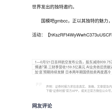
世界发出的独特邀约。
国模吧gmbcc，正以其独特的魅
活动：【
hKszRFt4WyWwhC373uUSCF
1—0月!21日吉祥航空发布公告，股东减持939.7
博通?第.三财季营收159.5亿美元 AI业务依旧贡
加‘息’预期持续发酵 日本两年期国债拍卖再度遇冷
声明：证券时报力求信息真实、准确，文章提及内
下载“证券时报”官方APP，或关注官方微信公众
网友评论