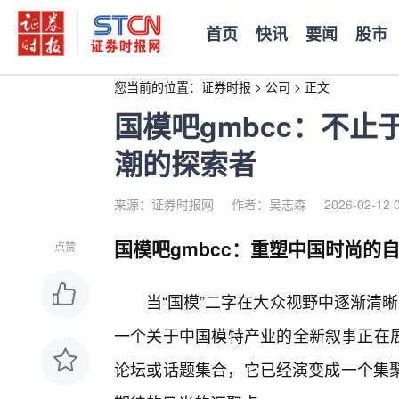
首页
快讯
要闻
股市
您当前的位置：
证券时报
>
公司
>
正文
国模吧gmbcc：不
潮的探索者
来源：证券时报网
作者：吴志森
2026-02-12 
国模吧gmbcc：重塑中国时尚的
点赞
当“国模”二字在大众视野中逐渐清晰
一个关于中国模特产业的全新叙事正在展
论坛或话题集合，它已经演变成一个集