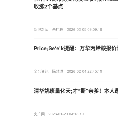
收涨2个基点
新浪新闻
朱广权
2026-02-05 09:09:19
Price;Se‘e’k提醒：万华丙烯酸报价
金台资讯
陈雅琳
2026-02-04 22:45:19
清华姚班量化天;才“撕”亲爹！本人最
央广网
2026-01-29 04:18:19