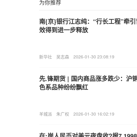
为你推荐
南{京}银行江志纯：“行长工程”牵
效得到进一步释放
新华社
吴志森
2026-01-30 23:08:19
先.锋期货 | 国内商品涨多跌少：
色系品种纷纷飘红
羊城派
朱广权
2026-01-30 16:02:19
在:岸人民币对美元夜盘收?报7.19