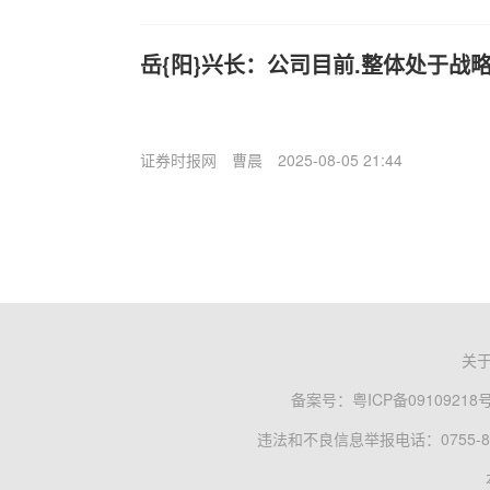
岳{阳}兴长：公司目前.整体处于战
证券时报网
曹晨
2025-08-05 21:44
关
备案号：
粤ICP备09109218
违法和不良信息举报电话：0755-83