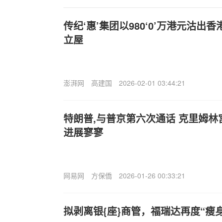
传纪‘惠’集团以980‘0’万港元沽
立屋
澎湃网
高建国
2026-02-01 03:44:21
特朗普,与普京第六次通话 克里姆
进展寥寥
网易网
方保僑
2026-01-26 00:33:21
拟剥离银{座}商管，福瑞达再度“瘦身