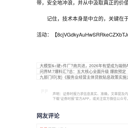
带，安全地冲浪，并从中汲取真正的价
记住，技术本身是中立的，关键在
活动：【
8cjVGdkyAuHwSRRkeCZXbTJ
大模型&<硬>件厂?商共进，2026年有望成为端侧A
问界M:7爆料汇?总：五大核心全面升级 爆款预定
九部门印{发}《服务业经营主体贷款贴息政策实施
声明：证券时报力求信息真实、准确，文章提及内
下载“证券时报”官方APP，或关注官方微信公众
网友评论