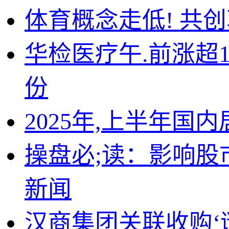
体育概念走低! 共
华检医疗午.前涨超1
份
2025年,上半年国内
操盘必;读：影响股市
新闻
汉商集团关联收购‘