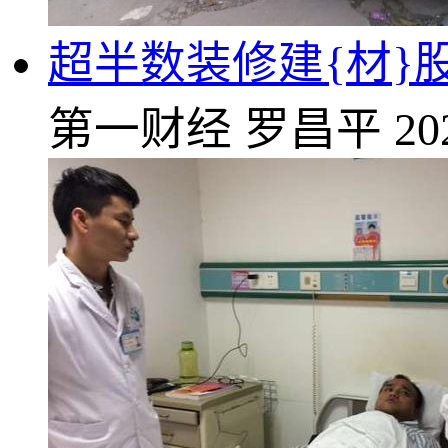
超半数装修建{材}股
第一财经
罗昌平
20