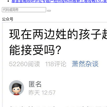
基金
金融
视听
评论
专题
产经
创投
科创板
新三板
投教
ESG
滚
公众号