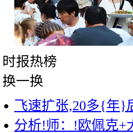
时报
热榜
换一换
飞速扩张,20多{年}
分析!师：!欧佩克+