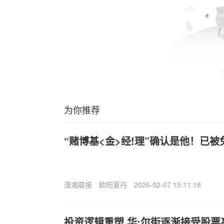
为你推荐
“赌博基<金>经!理”确认是他！已被
潇湘晨报
欧阳夏丹
2026-02-07 15:11:18
投资逻辑重塑 华;尔街逐渐接受股票