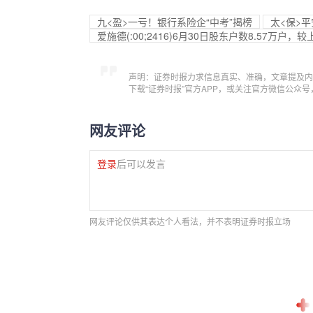
九<盈>一亏！银行系险企“中考”揭榜
太<保>
爱施德(:00;2416)6月30日股东户数8.57万户，较
声明：证券时报力求信息真实、准确，文章提及内
下载“证券时报”官方APP，或关注官方微信公众
网友评论
登录
后可以发言
网友评论仅供其表达个人看法，并不表明证券时报立场