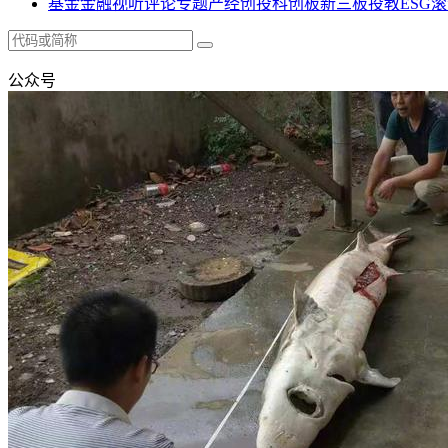
基金
金融
视听
评论
专题
产经
创投
科创板
新三板
投教
ESG
滚
公众号