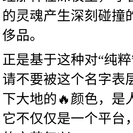
的灵魂产生深刻碰撞
侈品。
正是基于这种对“纯粹
请不要被这个名字表层
下大地的🔥颜色，
它不仅仅是一个平台