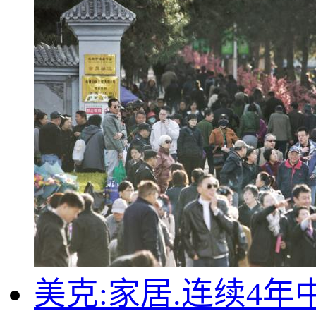
美克:家居.连续4