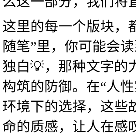
么这一部分，我们将
这里的每一个版块，
随笔”里，你可能会
独白💡，那种文字
构筑的防御。在“人
环境下的选择，这些
命的质感，让人在感叹