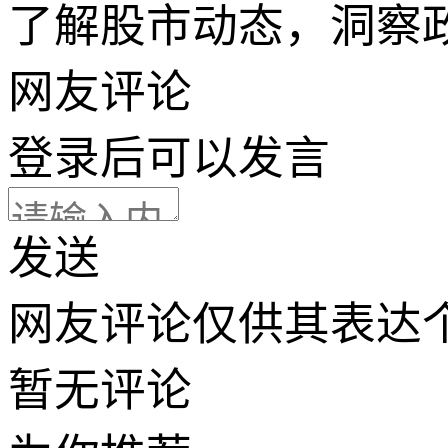
了解股市动态，洞察
网友评论
登录
后可以发言
发送
网友评论仅供其表达
暂无评论