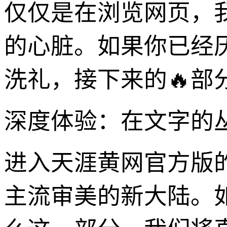
仅仅是在浏览网页，
的心脏。如果你已经
洗礼，接下来的🔥
深度体验：在文字的
进入天涯黄网官方版
主流审美的新大陆。