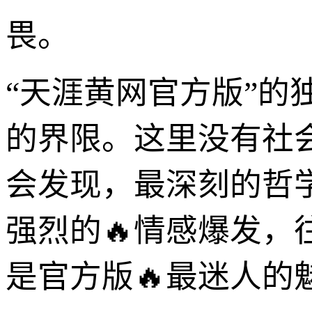
畏。
“天涯黄网官方版”的
的界限。这里没有社
会发现，最深刻的哲
强烈的🔥情感爆发
是官方版🔥最迷人的