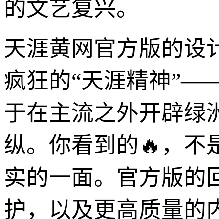
的文艺复兴。
天涯黄网官方版的设
疯狂的“天涯精神”
于在主流之外开辟绿
纵。你看到的🔥，
实的一面。官方版的
护，以及更高质量的