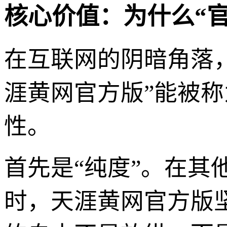
核心价值：为什么“
在互联网的阴暗角落
涯黄网官方版”能被称
性。
首先是“纯度”。在
时，天涯黄网官方版