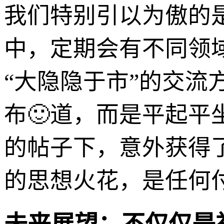
我们特别引以为傲的
中，定期会有不同领
“大隐隐于市”的交流
布🙂道，而是平起
的帖子下，意外获得
的思想火花，是任何