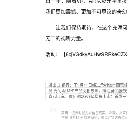
日子里，随着VR、AR以及元宇宙
我们更加震撼、更加不可思议的奇幻
让我们保持期待，在这个充满可
无二的视听力量。
活动：【
8cjVGdkyAuHwSRRkeCZX
进出口:银行：于9月11日经过承销做市团竞
贝!壳“小区MR”产品亮相苏州，推动居住服务
直<击>车—展|小鹏X9超级增程上市：首发三
声明：证券时报力求信息真实、准确，文章
下载“证券时报”官方APP，或关注官方微