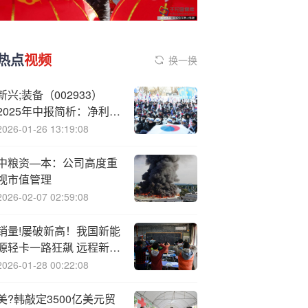
热点
视频
换一换
新兴;装备（002933）
2025年中报简析：净利润
同比增长52.51%，盈利
2026-01-26 13:19:08
能力上升
中粮资—本：公司高度重
视市值管理
2026-02-07 02:59:08
销量!屡破新高！我国新能
源轻卡一路狂飙 远程新能
源商用车稳坐行业龙头位
2026-01-28 00:22:08
置
美?韩敲定3500亿美元贸