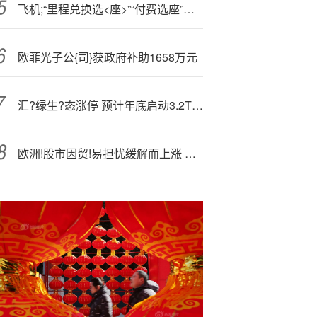
飞机;“里程兑换选<座>”“付费选座”合理吗？专家解读
欧菲光子公{司}获政府补助1658万元
汇?绿生?态涨停 预计年底启动3.2T模块开发
欧洲!股市因贸!易担忧缓解而上涨 法国巴黎银行股价暴跌