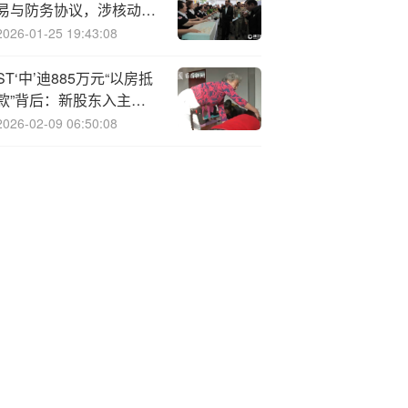
易与防务协议，涉核动力
潜艇技术合作
2026-01-25 19:43:08
ST‘中’迪885万元“以房抵
款”背后：新股东入主后
如何破解资不抵债困局？
2026-02-09 06:50:08