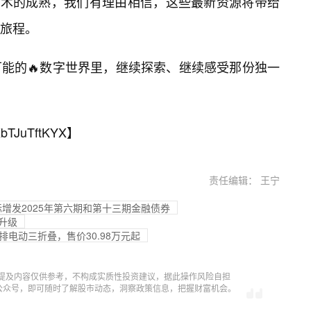
技术的成熟，我们有理由相信，这些最新资源将带给
旅程。
能的🔥数字世界里，继续探索、继续感受那份独一
bTJuTftKYX
】
责任编辑： 王宁
标增发2025年第六期和第十三期金融债券
升级
排电动三折叠，售价30.98万元起
提及内容仅供参考，不构成实质性投资建议，据此操作风险自担
信公众号，即可随时了解股市动态，洞察政策信息，把握财富机会。