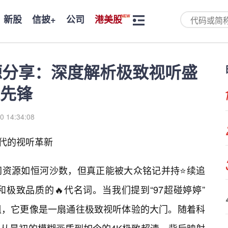
新股
信披+
公司
港美股
源分享：深度解析极致视听盛
先锋
0 14:34:08
时代的视听革新
网资源如恒河沙数，但真正能被大众铭记并持⭐续追
极致品质的🔥代名词。当我们提到“97超碰婷婷”
组，它更像是一扇通往极致视听体验的大门。随着科