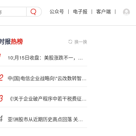
公众号
电子报
客户端
时报
热榜
换一换
10;月15日收盘：美股涨跌不一，特朗普言论导致标普500指数收跌
中{国}电信企业战略向\"云改数转智惠\"升级
《!关于企业破产程序中若干税费征管事项的公告》发布
亚!洲股市从近期历史高点回落 关键事件前夕投资者持观望态度