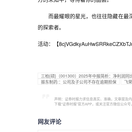
而最耀眼的星光，也往往隐藏在最
的探索者。
活动：【
8cjVGdkyAuHwSRRkeCZXbTJ
三柏{硕}（001300）2025年中报简析：净利润
振东制药:：公司及子公司不存在逾期担保
飞荣
声明：证券时报力求信息真实、准确，文章提及内
下载“证券时报”官方APP，或关注官方微信公众
网友评论