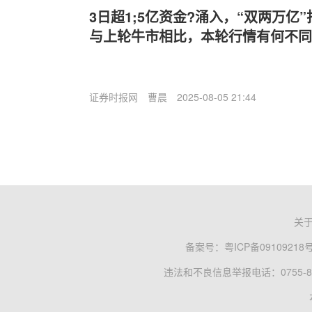
3日超1;5亿资金?涌入，“双两万亿
与上轮牛市相比，本轮行情有何不同
证券时报网
曹晨
2025-08-05 21:44
关
备案号：
粤ICP备09109218
违法和不良信息举报电话：0755-83