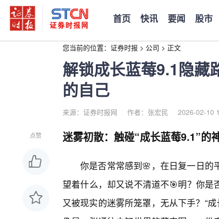
首页
快讯
要闻
股市
您当前的位置：
证券时报
>
公司
>
正文
解锁成长蓝莓9.1隐
的自己
来源：证券时报网
作者：张宏民
2026-02-10 
迷雾初散：触碰“成长蓝莓9.1”的
点赞
你是否常常感到🌸，在日复一日的
望着什么，却又说不清道不🎯明？你是
又被现实的迷雾所笼罩，无从下手？“成长