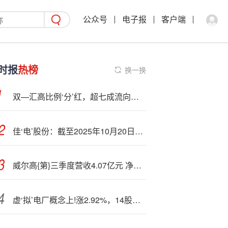
公众号
电子报
客户端
时报
热榜
换一换
双—汇高比例‘分’红，超七成流向公众股东
佳‘电’股份：截至2025年10月20日公司股东总数为36521户
威尔高{第}三季度营收4.07亿元 净利润增175.8%至2459万元
虚‘拟’电厂概念上!涨2.92%，14股主力资金净流入超亿元