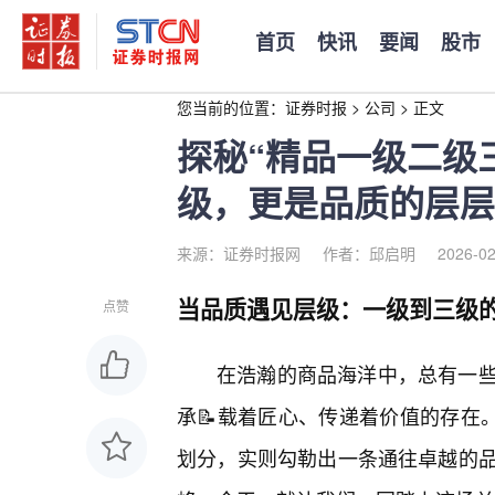
首页
快讯
要闻
股市
您当前的位置：
证券时报
>
公司
>
正文
探秘“精品一级二级
级，更是品质的层层
来源：证券时报网
作者：邱启明
2026-02
当品质遇见层级：一级到三级
点赞
在浩瀚的商品海洋中，总有一些
承📝载着匠心、传递着价值的存在
划分，实则勾勒出一条通往卓越的