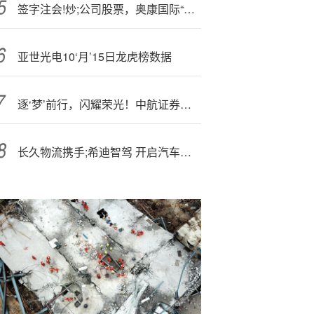
签字注会!炒;公司股票，奥康国际“标准审计意见”经得起检验吗
亚世光电10‘月’15日龙虎榜数据
逐‘梦’前行，闪耀荣光！中航证券第二届“航融杯”私募大赛三大周期、最佳合作私募管理人荣誉名单重磅发布
长久物流携手;希迪智驾 开启汽车物流智能化新纪元