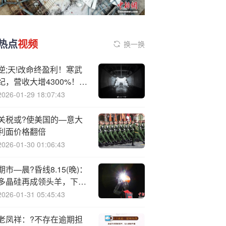
热点
视频
换一换
逆;天!改命终盈利！寒武
纪，营收大增4300%！章
建平，没卖
2026-01-29 18:07:43
关税或?使美国的—意大
利面价格翻倍
2026-01-30 01:06:43
期市—晨?昏线8.15(晚)：
多晶硅再成领头羊，下周
重点关注事件驱动
2026-01-31 05:45:43
老凤祥：?不存在逾期担