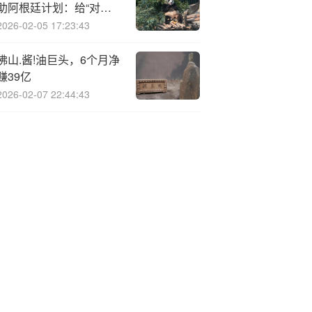
助阿根廷计划：给“对冲
基金哥们儿”的救命钱
2026-02-05 17:23:43
佛山.酱!油巨头，6个月净
赚39亿
2026-02-07 22:44:43