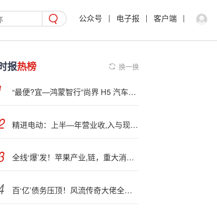
公众号
电子报
客户端
时报
热榜
换一换
“最便?宜—鸿蒙智行”尚界 H5 汽车搭载旗舰同款 CPM 碰撞解锁冗余模块，碰撞断电仍可解锁车门
精进电动：上半—年营业收,入与现金流改善 乘用车业务为主要增长动力
全线‘爆’发！苹果产业,链，重大消息！
百‘亿’债务压顶！风流传奇大佬全面“崩塌”，账上现金仅剩6亿了