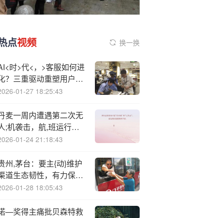
热点
视频
换一换
AI<时>代<，>客服如何进
化？三重驱动重塑用户服
务体验
2026-01-27 18:25:43
丹麦一周内遭遇第二次无
人;机袭击，航,班运行受
阻
2026-01-24 21:18:43
贵州,茅台：要主{动}维护
渠道生态韧性，有力保障
渠道体系的良性协同和市
2026-01-28 18:05:43
场的总体平稳
诺—奖得主痛批贝森特救