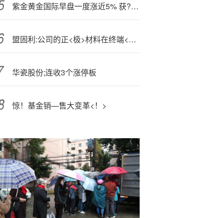
紫金黄金国际早盘一度涨近5% 获?纳入恒生综合指数
盟固利:公司的正<极>材料在终端<可>应用于各类新能源汽车
华瓷股份;连收3个涨停板
惊！基金销—售大变革<！>