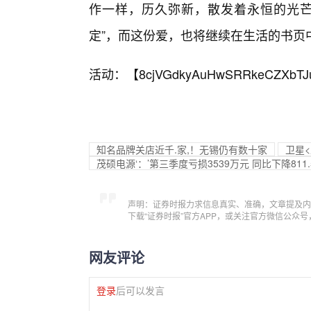
作一样，历久弥新，散发着永恒的光芒
定”，而这份爱，也将继续在生活的书页
活动：【
8cjVGdkyAuHwSRRkeCZXbTJ
知名品牌关店近千.家,！无锡仍有数十家
卫星
茂硕电源‘：’第三季度亏损3539万元 同比下降811.
声明：证券时报力求信息真实、准确，文章提及内
下载“证券时报”官方APP，或关注官方微信公众
网友评论
登录
后可以发言