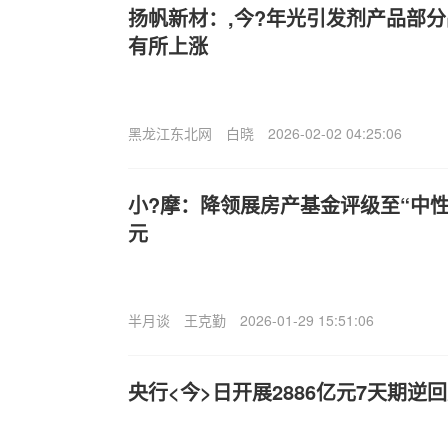
扬帆新材：,今?年光引发剂产品部
有所上涨
黑龙江东北网
白晓
2026-02-02 04:25:06
小?摩：降领展房产基金评级至“中性
元
半月谈
王克勤
2026-01-29 15:51:06
央行<今>日开展2886亿元7天期逆