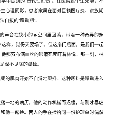
学中提到的“替代性创伤”。在医院这个生死场，不
产生心理阴影，患者家属在面对巨额医疗费、家族期
法自拔的“躁动期”。
悦的声音在狭小的🔥空间里回荡，带着一种奇异的穿
你这样，觉得天要塌了。但这扇门后面，是我们一起
，他那双布满血丝的眼睛死死盯着林悦。那一刻，林
是深不见底的孤独。
紧绷的肌肉开始不自觉地颤抖。这种颤抖是躁动进入
散落一地的病历。他的动作机械而迟缓，与刚才暴虐
，和他一起捡。两人的手在捡拾同一份护理单时偶然