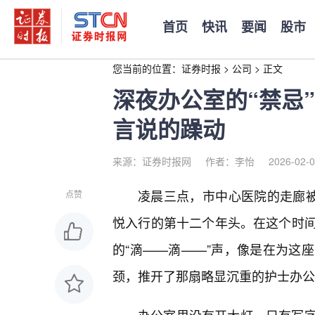
首页
快讯
要闻
股市
您当前的位置：
证券时报
>
公司
>
正文
深夜办公室的“禁忌
言说的躁动
来源：证券时报网
作者：李怡
2026-02-0
凌晨三点，市中心医院的走廊被
点赞
悦入行的第十二个年头。在这个时
的“滴——滴——”声，像是在为这
颈，推开了那扇略显沉重的护士办公