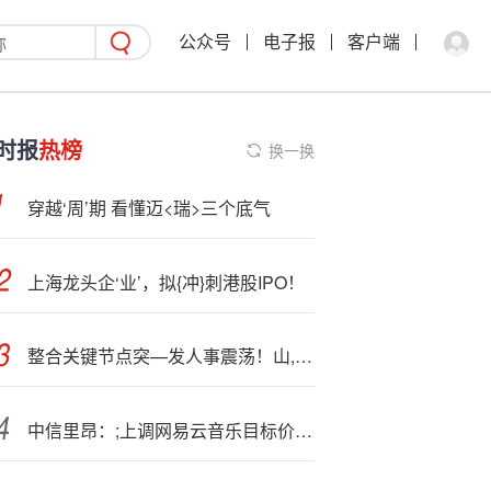
公众号
电子报
客户端
时报
热榜
换一换
穿越‘周’期 看懂迈<瑞>三个底气
上海龙头企‘业’，拟{冲}刺港股IPO！
整合关键节点突—发人事震荡！山,东钢铁董事长解旗离任，“宝武系”毛展宏接棒，25年上半年已转亏为盈
中信里昂：;上调网易云音乐目标价至310.5港元 维持“跑赢大市”评级