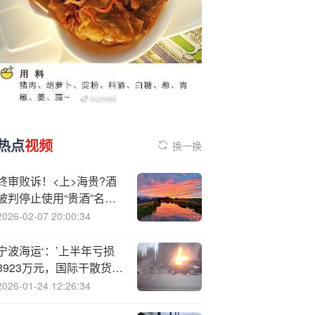
热点
视频
换一换
终审败诉！<上>海贵?酒
被判停止使用“贵酒”名
称、判赔419万
2026-02-07 20:00:34
宁波海运‘：’上半年亏损
3923万元，国际干散货运
输市场面临下行风险
2026-01-24 12:26:34