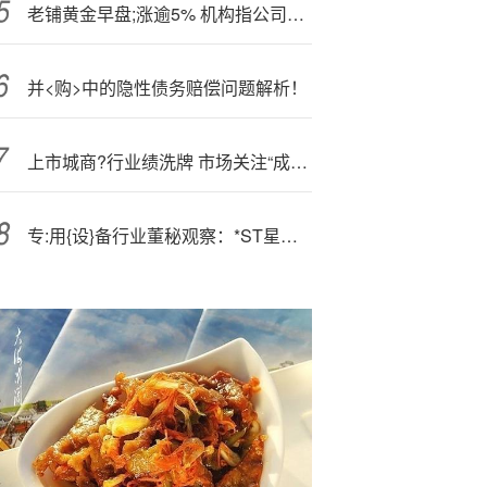
老铺黄金早盘;涨逾5% 机构指公司长期品牌力出海值得期待
并<购>中的隐性债务赔偿问题解析！
上市城商?行业绩洗牌 市场关注“成长底色”
专:用{设}备行业董秘观察：*ST星农王黎明收3次警示函 薪酬为30万元