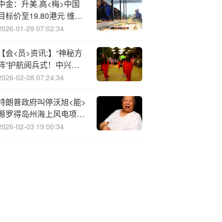
中金：升美.高<梅>中国
目标价至19.80港元 维持
“跑赢行业”评级
2026-01-29 07:02:34
【会<员>资讯:】“神秘方
阵”护航阅兵式！中兴通
讯5G车规级通信模组开
2026-02-08 07:24:34
启长安街环卫“无忧模式”
特朗普政府叫停沃旭<能>
源罗得岛州海上风电项
目，公司股价暴跌17%
2026-02-03 19:00:34