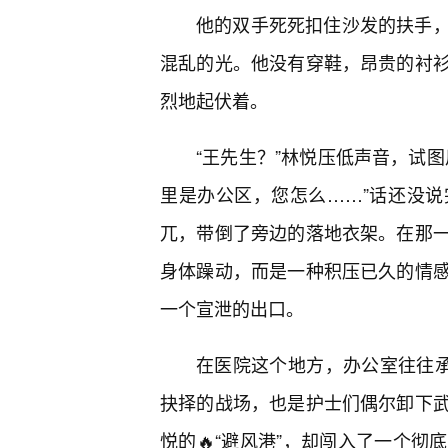
他的双手死死扣住沙发的扶手
混乱的光。他没有穿鞋，昂贵的衬
烈地起伏着。
“王先生？”林悦压低声音，试
里是办公区，您怎么……”话还没
兀，带倒了旁边的落地衣架。在那
身体躁动，而是一种积压已久的情
一个宣泄的出口。
在医院这个地方，办公室往往承
抉择的战场，也是护士们偶尔卸下
悦的🔥“避风港”，却闯入了一个