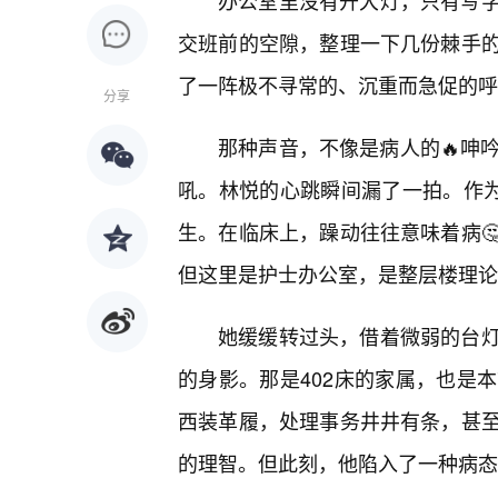
办公室里没有开大灯，只有写
交班前的空隙，整理一下几份棘手的
了一阵极不寻常的、沉重而急促的呼
分享
那种声音，不像是病人的🔥呻
吼。林悦的心跳瞬间漏了一拍。作为
生。在临床上，躁动往往意味着病
但这里是护士办公室，是整层楼理论
她缓缓转过头，借着微弱的台
的身影。那是402床的家属，也是
西装革履，处理事务井井有条，甚
的理智。但此刻，他陷入了一种病态的