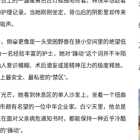
字台上的一盏暖黄色台灯孤独地亮着。林悦本想趁着
护理记录。当她刚刚坐定，背🤔后的阴影里却传来
吸声。
吟，倒😀更像是一头受困野兽在狭小空间里的绝望低
一名经验丰富的护士，她对“躁动”这个词并不🎯陌
人意识模糊、术后谵妄或是精神压力的极度释放。
上最安全、最私密的“禁区”。
灯光芒，她看到休息区的单人沙发上，坐着一个扭曲
本市颇有名望的一位中年企业家。白💡天里，他总是
至在面对父亲病危通知书时，都能保持一种近乎冷酷
“躁动”。