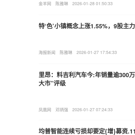
金羊网
陈雅琳
2026-01-28 01:50:33
特‘色’小镇概念上涨1.55%，9股
海报新闻
陈雅琳
2026-01-27 17:54:33
里昂：料吉利汽车今:年销量逾300万
大市”评级
凤凰网
邓炳强
2026-01-27 07:24:33
均普智能连续亏损却要定{增}募资.1