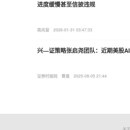
进度缓慢甚至信披违规
南风窗
2026-01-31 03:47:33
兴—证策略张启尧团队：近期美股A
证券时报网
曹晨
2025-08-05 21:44
关