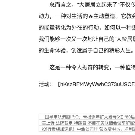
总而言之，“大居居立起来了”不仅
动力，一种对生活的🔥主动塑造。它教
的能量转化为外在的行动，如何以一种
我们能够一次又一次地让自己的“大🌸居
的生命体验，创造属于自己的精彩人生
这是一种令人振奋的转变，一种值
活动：【
hKszRFt4WyWwhC373uUSCF
国星宇航港股IP:O：亏损逐年扩大累亏6亿 “8
美上诉.法院裁定 特朗普:不能在美联储会议前解
投!行贵族加速跑！中金公司H1营收增44%，净利