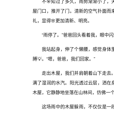
不🎯知过了多久，雨势渐渐小了，
屋门口，推开了门。清新的空气扑面而
礼，显得🌸更加清新、明亮。
“雨停了。”爸爸回头看着我，眼中闪
我站起身，伸了个懒腰，感觉身体
膊💡。“嗯，爸爸，我们回家。”
走出木屋，我们并肩朝着山下走去
满了湿润的水汽。阳光透过云层，洒在身
木屋，它静静地坐落在山林间，仿佛一
这场雨中的木屋躲雨，不仅仅是一