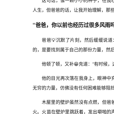
这句话，像一颗小小的种子，在我
人生，但爸爸的话，让我开始理解，那
“爸爸，你以前也经历过很多风雨
爸爸💡沉默了片刻，然后缓缓说道
的，是要找到属于自己的那份力量，然后
他顿了顿，又补😁充道：“有时候
他的目光再次落在我身上，眼神中
无穷的力量，仿佛没有任何困难能够阻
木屋里的壁炉虽然没有点燃，但爸爸
火。火苗在壁炉里跳跃着，发出噼啪的