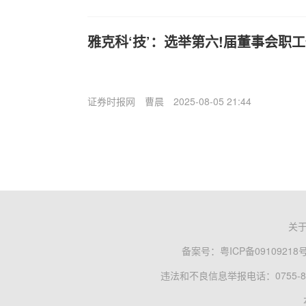
雅克科‘技’：选举第六!届董事会职
证券时报网
曹晨
2025-08-05 21:44
关
备案号：
粤ICP备09109218
违法和不良信息举报电话：0755-83