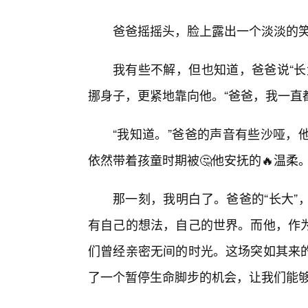
爸爸摇摇头，脸上露出一个淡淡的笑
我有些不解，但也知道，爸爸说“长
挪身子，更紧地靠向他。“爸爸，我一直都
“我知道。”爸爸的声音有些沙哑，
依然带着孩童时期被🤔他安抚的🔥温柔
那一刻，我明白了。爸爸的“长大”
有自己的想法，自己的世界。而他，作
们曾经亲密无间的时光。这场突如其来
了一个暂停生命脚步的机会，让我们能