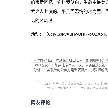
的宝贵回忆。它让我明白，生命中最美好
爱之人共度的、平凡而温情的时光里。而
远的避风港。
活动：【
8cjVGdkyAuHwSRRkeCZXbTJ
科?学家创业再冲港股：旺山旺水产能利用率仅1.3
C:ICI说说车：如果让我再选一次，我还会选昊铂
分析—：美联储的公信力是重要资产，其受损或代
声明：证券时报力求信息真实、准确，文章提及内
下载“证券时报”官方APP，或关注官方微信公众
网友评论