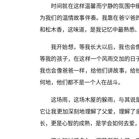
时间就在这样温馨而宁静的氛围中
为我们的温情故事伴奏。我靠在爸💡爸
和松木香，这味道，是我记忆中最熟悉
我开始想，等我长大以后，我也会
等我的孩子，在这样一个风雨交加的日子
我也会像爸爸一样，给他们讲故事，给
何地，他们都不是一个人在战斗。
这场雨，这场木屋的躲雨，与其说
它让我更加深刻地理解了父爱，理解了
长，更是心智的成熟，是学会如何去爱