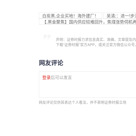
白炭黑,企业买地！海外建厂！
吴清;：进一!
【,黑金聚焦】国内供应较难回升，焦煤涨势伺机
声明：证券时报力求信息真实、准确，文章提及内
下载“证券时报”官方APP，或关注官方微信公众
网友评论
登录
后可以发言
网友评论仅供其表达个人看法，并不表明证券时报立场