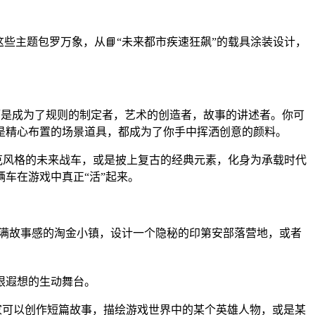
题。这些主题包罗万象，从📘“未来都市疾速狂飙”的载具涂装设计，
而是成为了规则的制定者，艺术的创造者，故事的讲述者。你可
是精心布置的场景道具，都成为了你手中挥洒创意的颜料。
朋克风格的未来战车，或是披上复古的经典元素，化身为承载时代
车在游戏中真正“活”起来。
充🌸满故事感的淘金小镇，设计一个隐秘的印第安部落营地，或者
限遐想的生动舞台。
家可以创作短篇故事，描绘游戏世界中的某个英雄人物，或是某