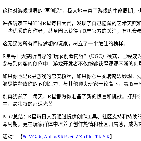
这种对游戏世界的“再创造”，极大地丰富了游戏的生命周期，
许多玩家正是通过R星每日大赛，发现了自己隐藏的艺术天赋
一些优秀的创作者，甚至因此获得了R星官方的关注，有机会参
这无疑为所有怀揣梦想的玩家，树立了一个绝佳的榜样。
R星每日大赛所倡导的“玩家创造内容”（UGC）模式，已经
参与到内容的创作中，游戏开发者不仅能够获得源源不断的创
如果你也是R星游戏的忠实粉丝，如果你心中充满奇思妙想，
够尽情释放你的🔥创造力，与其他顶尖玩家一较高下，赢取
别再犹豫了！每天，R星都为你准备了新的惊喜和挑战。打开你
中，最独特的那道光芒！
Part2总结：R星每日大赛通过提供创作工具、社区支持和
命周期，更在玩家群体中培养了创作热情和社区归属感，成为
活动：【
8cjVGdkyAuHwSRRkeCZXbTJuTftKYX
】