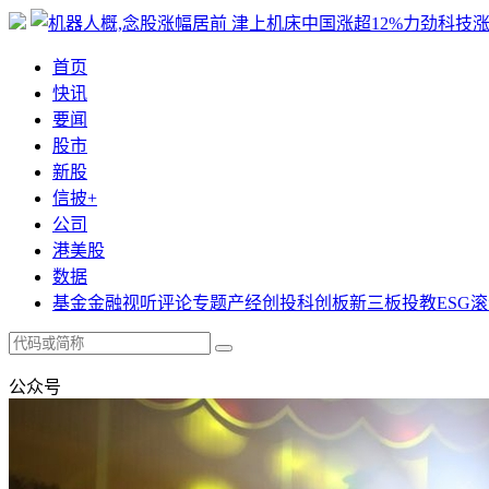
首页
快讯
要闻
股市
新股
信披+
公司
港美股
数据
基金
金融
视听
评论
专题
产经
创投
科创板
新三板
投教
ESG
滚
公众号