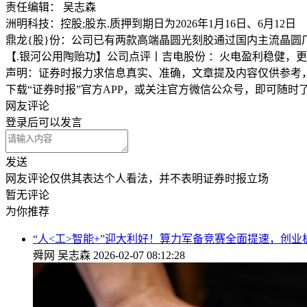
责任编辑： 吴志森
洲明科技：控股;股东.质押到期日为2026年1月16日、6月12日
鼎龙{股}份：公司已有两款高端晶圆光刻胶通过国内主流晶圆
【.银河公用陶贻功】公司点评丨吉电股份 ：火电盈利稳健，
声明：证券时报力求信息真实、准确，文章提及内容仅供参考
下载“证券时报”官方APP，或关注官方微信公众号，即可随
网友评论
登录
后可以发言
发送
网友评论仅供其表达个人看法，并不表明证券时报立场
暂无评论
为你推荐
“人<工>智能+”迎大利好！算力军备竞赛全面提速，创业
舜网
吴志森
2026-02-07 08:12:28