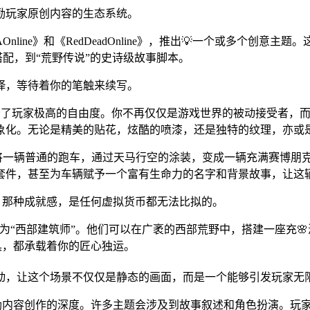
励玩家原创内容的生态系统。
ine》和《RedDeadOnline》，推出💡一个或多个创意主
搭配，到“荒野传说”的史诗级故事脚本。
绎，等待着你的笔触来续写。
赋予了玩家极高的自由度。你不再仅仅是游戏世界的被动接受者，
象化。无论是精美的贴花，炫酷的喷漆，还是独特的纹理，亦或
们可以将一辆普通的跑车，通过天马行空的涂装，变成一辆充满赛博
套件，甚至为车辆赋予一个富有生命力的名字和背景故事，让这辆
，那种成就感，是任何虚拟货币都无法比拟的。
则可以化身为“西部建筑师”。他们可以在广袤的西部荒野中，搭建一座
具，都承载着你的匠心独运。
动，让这个场景不仅仅是静态的画面，而是一个能够引发玩家无
励内容创作的深度。许多主题会涉及到故事叙述和角色扮演。玩