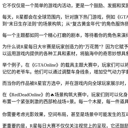
它不仅仅是一个简单的游戏内活动，更是一个鼓励、发掘和奖
每天，R星都会在全球范围内，针对旗下热门游戏，例如《GTAOnl
到“末日生存法则”的场景构筑；从“复古黄金年代”的角色服饰
每一个主题都如同一个精心打磨的剧本，等待着你的角色来演
为什么说R星每日大🌸赛是玩家创造力的“万花筒”？因为它
以运用游戏内提供的各种工具和素材，将脑海中的奇思妙想具
举个例子，在《GTAOnline》的载具主题大赛中，玩家
记忆的老爷车。他们可以通过调整车身线条，增加空气动力学
而当你的作品被R星官方选中，并在游戏内向全球玩家展示时
在《RedDeadOnline》的🔥场景构筑大赛中，玩家们
布置一个紧张刺激的西部枪战场⭐景。每一个木屋，每一件道
你需要考虑光影效果，空间布局，甚至是场景中可能发生的互
更重要的是，R星每日大赛不仅仅关注视觉上的呈现，它还鼓