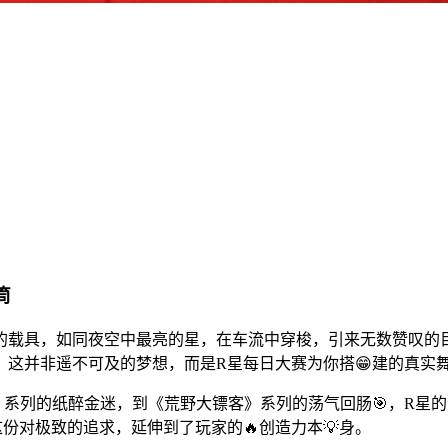
筒
的载具，如同夜空中最亮的星，在车流中穿梭，引来无数赞叹的
这并非遥不可及的梦想，而是R星每日大赛为你搭😁建的真实
》系列的纸醉金迷，到《荒野大镖客》系列的荡气回肠🎯，R星
份对极致的追求，延伸到了玩家的🔥创造力本💡身。