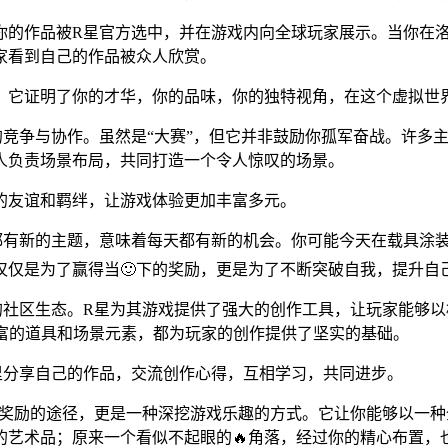
，你的作品被R星官方选中，并在游戏内向全球玩家展示。当你在
家看到自己的作品被众人欣赏。
。它证明了你的才华，你的品味，你的独特视角，在这个虚拟世
竞争与协作。虽然是“大赛”，但它并非鼓励你孤军奋战。许多主
人负责场景布局，共同打造一个令人惊叹的场景。
的友谊和羁绊，让游戏体验更加丰富多元。
都有新的主题，意味着每天都有新的机会。你可能今天在载具涂装
仅仅是为了赢得当🙂下的奖励，更是为了不断突破自我，提升自
的社区生态。R星为其游戏提供了强大的创作工具，让玩家能够
ine》中丰富的道具和场景元素，都为玩家的创作提供了坚实的基础。
里分享自己的作品，交流创作心得，互相学习，共同进步。
得奖励的途径，更是一种深挖游戏乐趣的方式。它让你能够以一
艺术品；原来一个看似不起眼的🔥角落，经过你的精心布置，