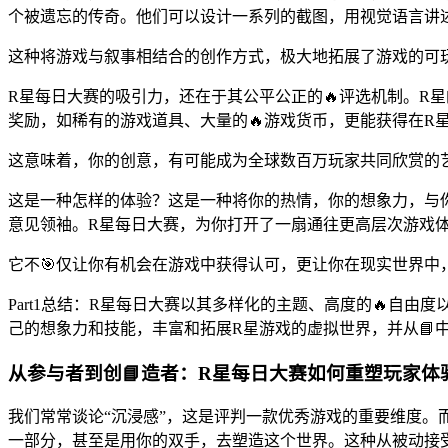
个被遗忘的传奇。他们可以设计一系列的截图，用视觉语言讲述
这种将游戏与叙事相结合的创作方式，极大地拓展了游戏的可
R星每日大赛的吸引力，还在于其公平公正的🔥评选机制。R
奖励，如稀有的游戏道具、大量的🔥游戏货币，更能获得在R
这意味着，你的创意，有可能成为全球数百万玩家共同欣赏的
这是一种怎样的体验？这是一种将你的热情，你的想象力，与
意见领袖。R星每日大赛，为你打开了一扇通往更高层次游戏
它不🎯仅让你有机会在游戏中获得认可，更让你在现实世界中
Part1总结：R星每日大赛以其多样化的主题、高度的🔥
己的想象力和技能，丰富和拓展R星游戏的虚拟世界，并从📘
从参与者到创📘造者：R星每日大赛如何重塑玩家体
我们常常谈论“沉浸感”，这是评判一款优秀游戏的重要维度。而
一部分，甚至是用你的双手，去塑造这个世界。这种从被动接受