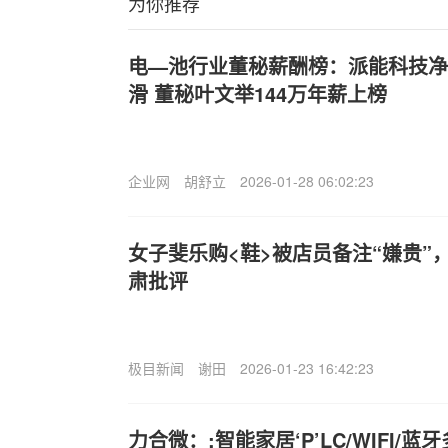
为你推荐
电—池行业董秘薪酬榜：派能科技净
滑 董秘叶文举144万年薪上榜
企业网
胡舒立
2026-01-28 06:02:23
女子斐乐购<鞋>被店员备注“嫌贵”
肃批评
极目新闻
谢田
2026-01-23 16:42:23
力合微：;智能家居‘P’LC/WIFI/