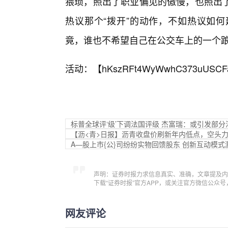
猥琐，照出了职业偏见的傲慢，也照出了
热议那个“拨开”的动作，不如热议如
竟，谁也不希望自己在公交车上的一个踉
活动：【
hKszRFt4WyWwhC373uUSCF
标普全球评‘级’下调法国评级 杰富瑞：或引发部
【沥<青>日报】沥青收盘价刷新年内低点，空头
A—股上市{公}司纷纷实物回馈股东 创新互动模
声明：证券时报力求信息真实、准确，文章提及内
下载“证券时报”官方APP，或关注官方微信公众
网友评论