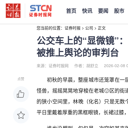
首页
快讯
要闻
股市
您当前的位置：
证券时报
>
公司
>
正文
公交车上的“显微镜”
被推上舆论的审判台
来源：证券时报网
作者：胡舒立
2026-02-08 
初秋的早晨，整座城市还笼罩在一
点赞
怪兽，摇摇晃晃地穿梭在老城🙂区的街
的狭小空间里，林晚（化名）只是无数
平日里戴着厚重的黑框眼镜，长裙过膝