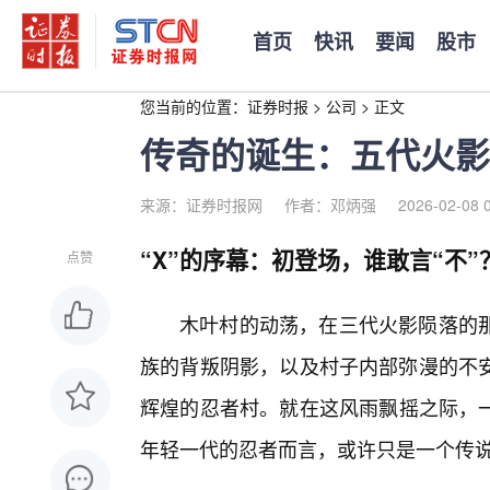
首页
快讯
要闻
股市
您当前的位置：
证券时报
>
公司
>
正文
传奇的诞生：五代火影
来源：证券时报网
作者：邓炳强
2026-02-08 
“X”的序幕：初登场，谁敢言“不”
点赞
木叶村的动荡，在三代火影陨落的
族的背叛阴影，以及村子内部弥漫的不
辉煌的忍者村。就在这风雨飘摇之际，
年轻一代的忍者而言，或许只是一个传说，