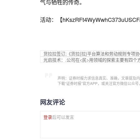
气与牺牲的传奇。
活动：【
hKszRFt4WyWwhC373uUSCF
货拉拉签订;《货拉{拉}平台算法和劳动规则专项
光启技术：.公司在<民>用领域的探索主要有四个
声明：证券时报力求信息真实、准确，文章提及内
下载“证券时报”官方APP，或关注官方微信公众
网友评论
登录
后可以发言