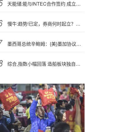
天能储:能与INTEC合作签约 成立荷兰办事处
慢牛:趋势!已定，券商何时起立？机构：券商上涨斜率放缓但持续性或更强！
墨西哥总统辛鲍姆：{美}墨加协议受保护 将再与特朗普磋商
综合,指数小幅回落 造船板块独自上涨