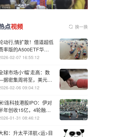
热点
视频
换一换
轮动行,情扩散！借道超低
费率版的A500ETF华泰
柏瑞（563360）或可把
2026-02-07 16:55:12
握市场整体机遇
全球市场小‘幅’走高：数
—据密集周将至，美元持
稳、美债收益率回落，油
2026-02-06 09:04:12
金分化
米!连科技港股IPO：伊对
半年创收15亿，4轮融资
吸小米等资本，2564条投
2026-01-31 08:46:12
诉+合规整改成上市拦路
虎
大和：升太平洋航<运>目