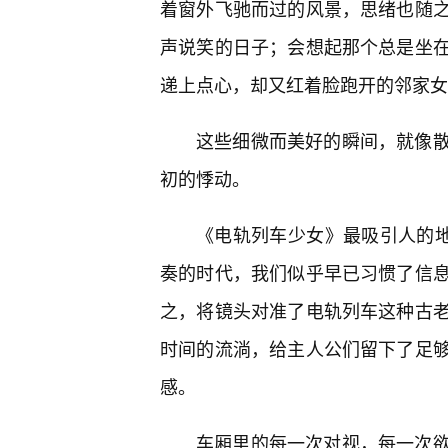
着窗外飞驰而过的风景，思绪也随
声说笑的日子；会想起那个总是坐
递上点心，却又红着脸跑开的邻家女
这些细微而美好的瞬间，就像散
初的悸动。
《电轨列车少女》最吸引人的地
奏的时代，我们似乎早已习惯了信
之，将镜头对准了电轨列车这种古
时间的流淌，给主人公们留下了足
感。
车厢里的每一次对视，每一次