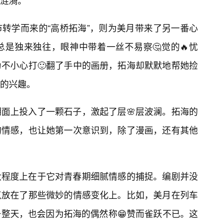
涟漪。
转学而来的“高桥拓海”，则为美月带来了另一番心
是独来独往，眼神中带着一丝不易察🤔觉的🔥忧
不小心打🙂翻了手中的画册，拓海却默默地帮她捡
的兴趣。
面上投入了一颗石子，激起了层🌸层波澜。拓海的
的情感，也让她第一次意识到，除了漫画，还有其他
大程度上在于它对青春期细腻情感的捕捉。编剧并没
点放在了那些微妙的情感变化上。比如，美月在列车
整天，也会因为拓海的偶然称😁赞而雀跃不已。这