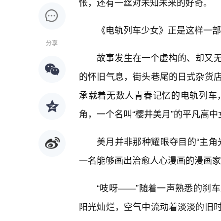
怅，还有一丝对未知未来的好奇。
《电轨列车少女》正是这样一部
分享
故事发生在一个虚构的、却又
的怀旧气息，街头巷尾的日式杂货
承载着无数人青春记忆的电轨列车
角，一个名叫“樱井美月”的平凡高
美月并非那种耀眼夺目的“主角
一名能够画出治愈人心漫画的漫画家
“吱呀——”随着一声熟悉的刹
阳光灿烂，空气中流动着淡淡的旧