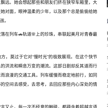
之飘远。她会想起那些和朋友们挤在狭窄车厢里，大
在她对面，眼神温柔的少年，以及那个总是偷偷给她
孩。
落在列车🚗轨道🌸上的珍珠，串联起美月对青春最
方，莫过于它对“慢时光”的极致展现。在这个快节
息的洪流和瞬息万变的潮流。这部日剧却反其道而行
老而浪漫的交通工具。列车缓慢而稳定地前行，如同
够的空间去感受，去思考，去回应那些内心深处的情
欲言又止，每一次不经意的触碰，都蕴含着超越言语