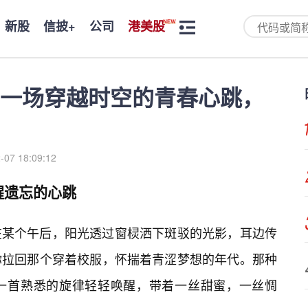
新股
信披+
公司
港美股
一场穿越时空的青春心跳，
-07 18:09:12
醒遗忘的心跳
在某个午后，阳光透过窗棂洒下斑驳的光影，耳边传
你拉回那个穿着校服，怀揣着青涩梦想的年代。那种
一首熟悉的旋律轻轻唤醒，带着一丝甜蜜，一丝惆