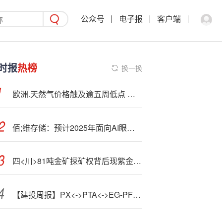
公众号
电子报
客户端
时报
热榜
换一换
欧洲.天然气价格触及逾五周低点 因市场预计今冬寒潮影响较小
佰;维存储：预计2025年面向AI眼镜产品收入同比增长超500%
四<川>81吨金矿探矿权背后现紫金矿业，实控方四川黄金曾承诺资产注入
【建投周报】PX<->PTA<->EG-PF-PR：意外停车驱动TA走强，短期供需格局转为偏紧