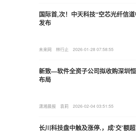
国际首,次！中天科技“空芯光纤信道
发布
未来网
林行止
2026-01-28 07:58:55
新致—软件全资子公司拟收购深圳恒道
布局
潇湘晨报
袁莉
2026-02-04 03:51:55
长川科技盘中触及涨停.，成‘交’额超