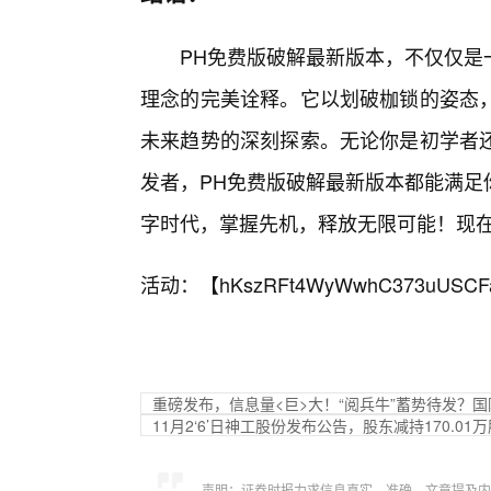
PH免费版破解最新版本，不仅仅是一
理念的完美诠释。它以划破枷锁的姿态
未来趋势的深刻探索。无论你是初学者
发者，PH免费版破解最新版本都能满足
字时代，掌握先机，释放无限可能！现
活动：【
hKszRFt4WyWwhC373uUSCF
重磅发布，信息量<巨>大！“阅兵牛”蓄势待发？国防
11月2‘6’日神工股份发布公告，股东减持170.01万
声明：证券时报力求信息真实、准确，文章提及内