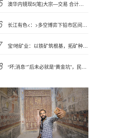
澳华内镜现5{笔}大宗—交易 合计成交30.00万股
长江有色<：>多空博弈下铅市区间震荡 7日铅价或涨跌不大
宝!地矿业：以铁矿筑根基，拓矿种谋新局
“坏;消息‘”’后未必就是“黄金坑”，民生牟一凌：无恐惧、不贪婪