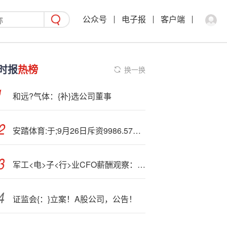
公众号
电子报
客户端
时报
热榜
换一换
和远?气体：{补}选公司董事
安踏体育:于;9月26日斥资9986.57万港元回购109.38万股
军工<电>子<行>业CFO薪酬观察：北斗星通业绩大幅下滑 CFO张智超年薪90.01万元 高出行业平均薪酬38.05%
证监会{：}立案！A股公司，公告！