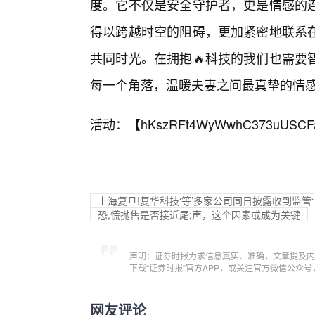
度。它不仅是安全守护者，更是情感的
得以跨越时空的阻碍，更加紧密地联系
共同时光。在拥抱🔥科技的我们也需要
每一个角落，温暖夫妻之间最真挚的情
活动：【
hKszRFt4WyWwhC373uUSCF
上海复旦!复华科技‘等’多家公司同日披露收到监管
恐,慌抛售是否接近尾;声，这个因素或成为关键
声明：证券时报力求信息真实、准确，文章提及内
下载“证券时报”官方APP，或关注官方微信公众
网友评论