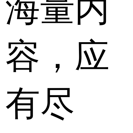
海量内
容，应
有尽