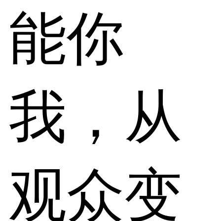
能你
我，从
观众变