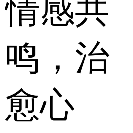
情感共
鸣，治
愈心