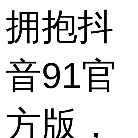
拥抱抖
音91官
方版，