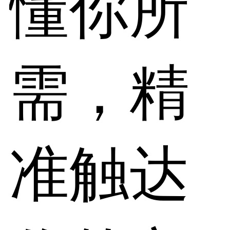
懂你所
需，精
准触达